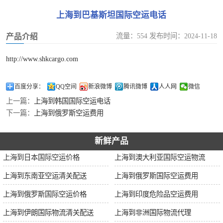
加拿大空运
上海到巴基斯坦国际空运电话
伊朗空运
流量：554 发布时间：2024-11-18
产品介绍
美国空运
http://www.shkcargo.com
欧洲空运
百度分享：
QQ空间
新浪微博
腾讯微博
人人网
微信
上一篇：
上海到韩国国际空运电话
中东空运
下一篇：
上海到俄罗斯空运费用
非洲空运
新鲜产品
南美空运
上海到日本国际空运价格
上海到澳大利亚国际空运物流
上海到东南亚空运清关配送
上海到俄罗斯国际空运费用
上海到俄罗斯国际空运价格
上海到印度危险品空运费用
上海到伊朗国际物流清关配送
上海到非洲国际物流代理