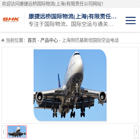
欢迎访问康捷远桥国际物流(上海)有限责任公司网站！
康捷远桥国际物流(上海)有限责任公司
专注于国际物流、国际空运与通关一体化一站式物流服务商
日本空运
当前位置：
首页
›
产品中心
› 上海到巴基斯坦国际空运电话
韩国空运
东南亚空运
印度空运
巴基斯坦空运
澳大利亚空运
俄罗斯空运