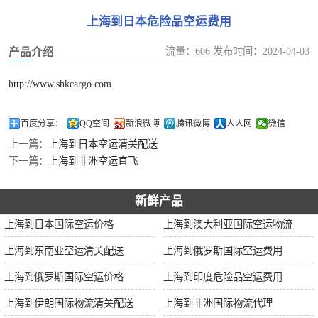
加拿大空运
上海到日本危险品空运费用
伊朗空运
流量：606 发布时间：2024-04-03
产品介绍
美国空运
http://www.shkcargo.com
欧洲空运
百度分享：
QQ空间
新浪微博
腾讯微博
人人网
微信
上一篇：
上海到日本空运清关配送
中东空运
下一篇：
上海到非洲空运直飞
非洲空运
新鲜产品
南美空运
上海到日本国际空运价格
上海到澳大利亚国际空运物流
上海到东南亚空运清关配送
上海到俄罗斯国际空运费用
上海到俄罗斯国际空运价格
上海到印度危险品空运费用
上海到伊朗国际物流清关配送
上海到非洲国际物流代理